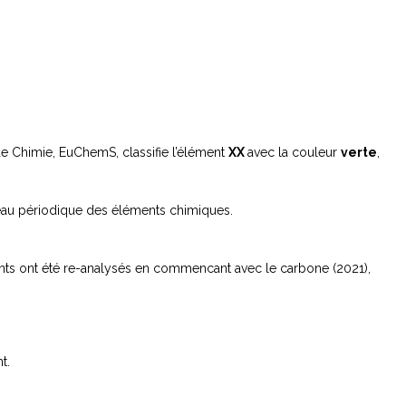
de Chimie, EuChemS, classifie l’élément
XX
avec la couleur
verte
,
leau périodique des éléments chimiques.
ents ont été re-analysés en commencant avec le carbone (2021),
t.