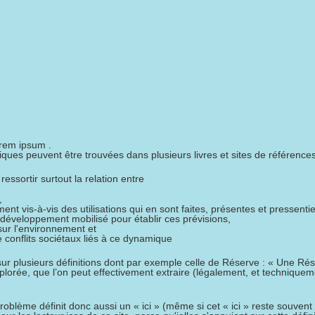
rem ipsum .
ques peuvent être trouvées dans plusieurs livres et sites de références.
ressortir surtout la relation entre
,
ément vis-à-vis des utilisations qui en sont faites, présentes et pressenti
e développement mobilisé pour établir ces prévisions,
 sur l'environnement et
 conflits sociétaux liés à ce dynamique
ur plusieurs définitions dont par exemple celle de Réserve : « Une Ré
xplorée, que l’on peut effectivement extraire (légalement, et techniquem
roblème définit donc aussi un « ici » (même si cet « ici » reste souven