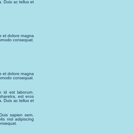
. Duis ac tellus et
re et dolore magna
commodo consequat.
re et dolore magna
commodo consequat.
m id est laborum.
pharetra, est eros
. Duis ac tellus et
Duis sapien sem,
is nisl adipiscing
onsequat.