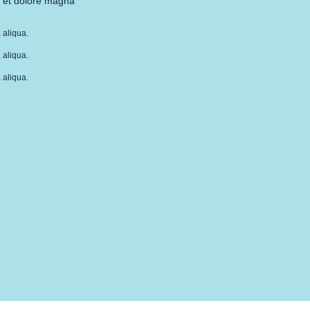
e et dolore magna
 aliqua.
 aliqua.
 aliqua.