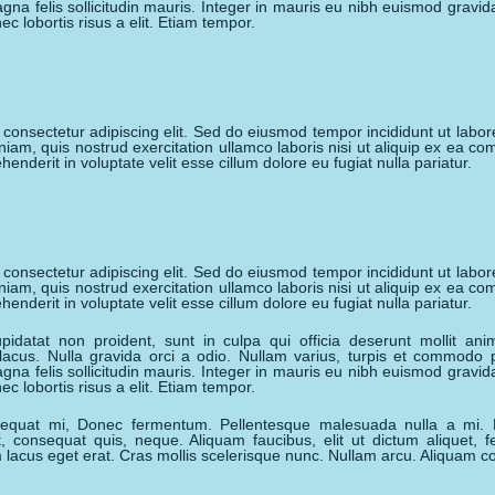
gna felis sollicitudin mauris. Integer in mauris eu nibh euismod gravida
ec lobortis risus a elit. Etiam tempor.
 consectetur adipiscing elit. Sed do eiusmod tempor incididunt ut labo
niam, quis nostrud exercitation ullamco laboris nisi ut aliquip ex ea 
henderit in voluptate velit esse cillum dolore eu fugiat nulla pariatur.
 consectetur adipiscing elit. Sed do eiusmod tempor incididunt ut labo
niam, quis nostrud exercitation ullamco laboris nisi ut aliquip ex ea 
henderit in voluptate velit esse cillum dolore eu fugiat nulla pariatur.
pidatat non proident, sunt in culpa qui officia deserunt mollit ani
 lacus. Nulla gravida orci a odio. Nullam varius, turpis et commodo 
gna felis sollicitudin mauris. Integer in mauris eu nibh euismod gravida
ec lobortis risus a elit. Etiam tempor.
quat mi, Donec fermentum. Pellentesque malesuada nulla a mi. 
consequat quis, neque. Aliquam faucibus, elit ut dictum aliquet, fel
lacus eget erat. Cras mollis scelerisque nunc. Nullam arcu. Aliquam c