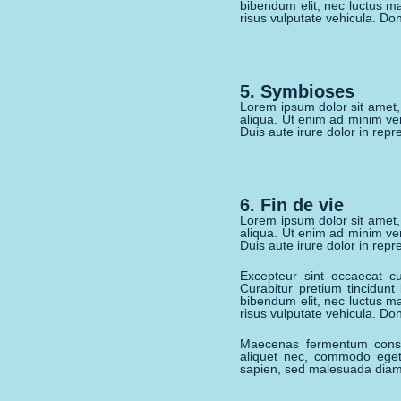
bibendum elit, nec luctus ma
risus vulputate vehicula. Don
5. Symbioses
Lorem ipsum dolor sit amet,
aliqua. Ut enim ad minim ve
Duis aute irure dolor in repre
6. Fin de vie
Lorem ipsum dolor sit amet,
aliqua. Ut enim ad minim ve
Duis aute irure dolor in repre
Excepteur sint occaecat cu
Curabitur pretium tincidunt
bibendum elit, nec luctus ma
risus vulputate vehicula. Don
Maecenas fermentum conse
aliquet nec, commodo eget, 
sapien, sed malesuada diam 