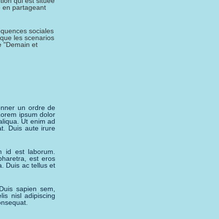
tion qui est située
e en partageant
séquences sociales
 que les scenarios
re "Demain et
onner un ordre de
 Lorem ipsum dolor
aliqua. Ut enim ad
t. Duis aute irure
m id est laborum.
pharetra, est eros
. Duis ac tellus et
Duis sapien sem,
is nisl adipiscing
onsequat.