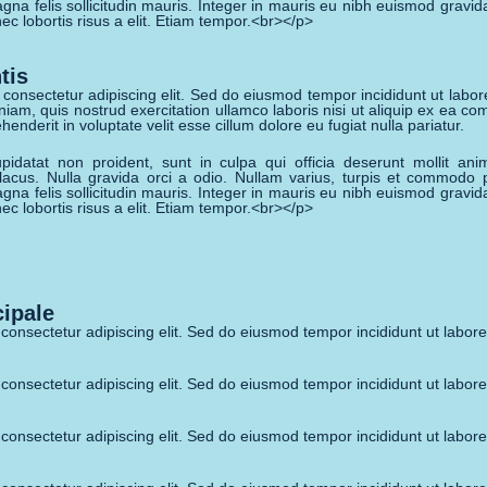
gna felis sollicitudin mauris. Integer in mauris eu nibh euismod gravida
ec lobortis risus a elit. Etiam tempor.<br></p>
tis
 consectetur adipiscing elit. Sed do eiusmod tempor incididunt ut labo
niam, quis nostrud exercitation ullamco laboris nisi ut aliquip ex ea 
henderit in voluptate velit esse cillum dolore eu fugiat nulla pariatur.
pidatat non proident, sunt in culpa qui officia deserunt mollit ani
 lacus. Nulla gravida orci a odio. Nullam varius, turpis et commodo 
gna felis sollicitudin mauris. Integer in mauris eu nibh euismod gravida
ec lobortis risus a elit. Etiam tempor.<br></p>
cipale
consectetur adipiscing elit. Sed do eiusmod tempor incididunt ut labor
consectetur adipiscing elit. Sed do eiusmod tempor incididunt ut labor
consectetur adipiscing elit. Sed do eiusmod tempor incididunt ut labor