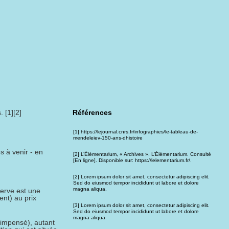
 [1][2]
Références
[1] https://lejournal.cnrs.fr/infographies/le-tableau-de-
mendeleiev-150-ans-dhistoire
es à venir - en
[2] L’Élémentarium, « Archives », L’Élémentarium. Consulté
[En ligne]. Disponible sur: https://lelementarium.fr/.
[2] Lorem ipsum dolor sit amet, consectetur adipiscing elit.
Sed do eiusmod tempor incididunt ut labore et dolore
magna aliqua.
serve est une
ent) au prix
[3] Lorem ipsum dolor sit amet, consectetur adipiscing elit.
Sed do eiusmod tempor incididunt ut labore et dolore
magna aliqua.
t impensé), autant