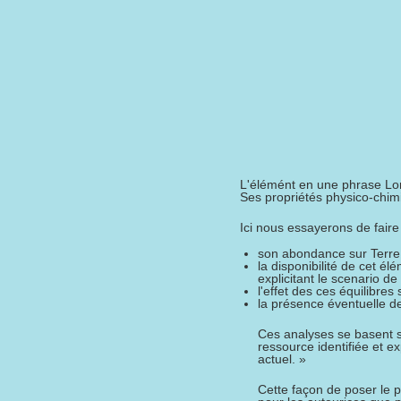
L'élémént en une phrase Lo
Ses propriétés physico-chimi
Ici nous essayerons de faire 
son abondance sur Terre
la disponibilité de cet él
explicitant le scenario d
l'effet des ces équilibres
la présence éventuelle de
Ces analyses se basent s
ressource identifiée et e
actuel. »
Cette façon de poser le p