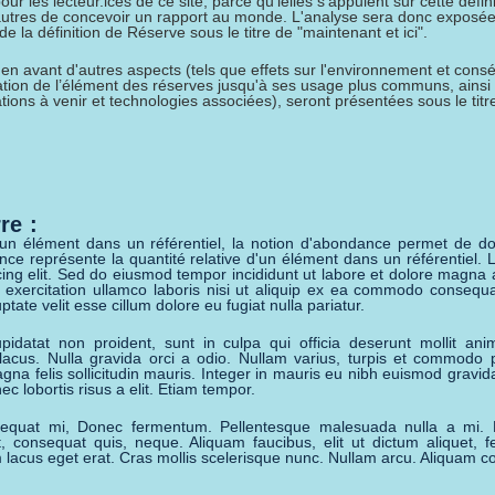
ur les lecteur.ices de ce site, parce qu'ielles s'appuient sur cette défini
autres de concevoir un rapport au monde. L'analyse sera donc exposé
e la définition de Réserve sous le titre de "maintenant et ici".
en avant d'autres aspects (tels que effets sur l'environnement et con
isation de l’élément des réserves jusqu'à ses usage plus communs, ainsi
ations à venir et technologies associées), seront présentées sous le tit
re :
 d'un élément dans un référentiel, la notion d'abondance permet de d
ance représente la quantité relative d'un élément dans un référentiel.
cing elit. Sed do eiusmod tempor incididunt ut labore et dolore magna 
exercitation ullamco laboris nisi ut aliquip ex ea commodo consequa
ptate velit esse cillum dolore eu fugiat nulla pariatur.
pidatat non proident, sunt in culpa qui officia deserunt mollit ani
 lacus. Nulla gravida orci a odio. Nullam varius, turpis et commodo 
gna felis sollicitudin mauris. Integer in mauris eu nibh euismod gravida
ec lobortis risus a elit. Etiam tempor.
quat mi, Donec fermentum. Pellentesque malesuada nulla a mi. 
consequat quis, neque. Aliquam faucibus, elit ut dictum aliquet, fel
lacus eget erat. Cras mollis scelerisque nunc. Nullam arcu. Aliquam c