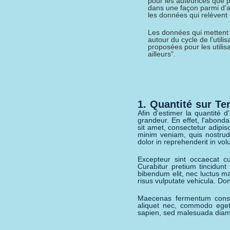
pour les auteurices que po
dans une façon parmi d'
les données qui relèvent d
Les données qui mettent 
autour du cycle de l'util
proposées pour les utilis
ailleurs".
1. Quantité sur Ter
Afin d'estimer la quantité
grandeur. En effet, l'abond
sit amet, consectetur adipis
minim veniam, quis nostrud 
dolor in reprehenderit in volu
Excepteur sint occaecat cu
Curabitur pretium tincidunt
bibendum elit, nec luctus ma
risus vulputate vehicula. Don
Maecenas fermentum conse
aliquet nec, commodo eget, 
sapien, sed malesuada diam 